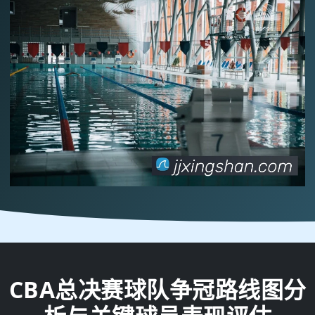
CBA总决赛球队争冠路线图分