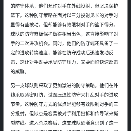
的防守体系，他们允许对手在外线投射，但坚决保护
篮下。这种防守策略在面对以三分投射见长的对手时
显得有些被动，但却能够有效限制对手的篮下得分。
球队的防守篮板保护做得相当出色，这直接影响了对
手的二次进攻机会。同时，他们的防守端还具备了一
定的进攻转换速度，能够在防守成功后迅速发动反
击，这让对手既要承受防守压力，又要面临快速反击
的威胁。
另一支球队则采取了更加激进的防守策略。他们在外
线采取紧密盯防，试图压迫性防守来打乱对手的进攻
节奏。这种防守方式的优点是能够有效限制对手的三
分投射，但缺点是容易被对手利用挡拆和传导球来撕
裂防线。进入总决赛后，这支球队逐渐意识到了这一