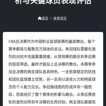
析与关键球员表现评估
2026-05-20 05:39
41 次阅读
首页
/
体育资讯
CBA总决赛作为中国职业篮球联赛的最高舞台，每个
赛季都吸引着数百万球迷的关注。争冠球队需要在激
烈的对抗中克服重重困难，从常规赛的厮杀到季后赛
的层层筛选，最终才能站上总决赛的舞台。本赛季参
加总决赛的两支球队各具特色，一支依靠稳定的防线
和团队篮球建立优势，另一支则以进攻火力和明星球
员的个人能力见长。争冠路线图的形成并非一蹴而
就，而是经历了整个赛季的积累与磨合。从季后赛首
轮的激烈对阵到半决赛的生死时刻，两支球队都展现