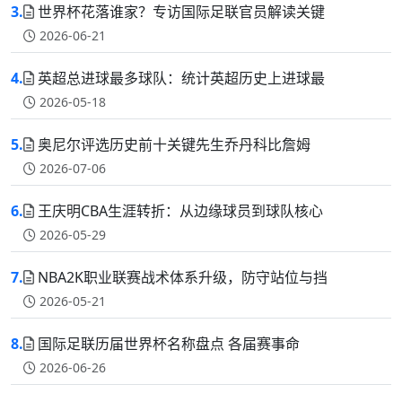
3.
世界杯花落谁家？专访国际足联官员解读关键
2026-06-21
4.
英超总进球最多球队：统计英超历史上进球最
2026-05-18
5.
奥尼尔评选历史前十关键先生乔丹科比詹姆
2026-07-06
6.
王庆明CBA生涯转折：从边缘球员到球队核心
2026-05-29
7.
NBA2K职业联赛战术体系升级，防守站位与挡
2026-05-21
8.
国际足联历届世界杯名称盘点 各届赛事命
2026-06-26