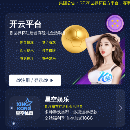
立即注册
用户协议常见问答
1. 我注册使用本平台意味着什么？
注册或使用世界杯平台，即表示您自愿接受本用户协议的
全部条款并受其约束。
2. 注册账号时需要注意什么？
3. 本平台提供哪些服务内容？