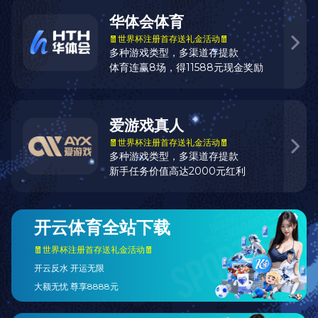
亚洲体育服务平台大奖
2022 年度综合类数字体育平台荣誉奖项，肯定平台服务能
力。