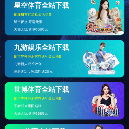
数据合规卓越平台
平台顺利通过 GDPR 与 ISO 多项认证，建立技术安全新标
准。
用户满意度大奖