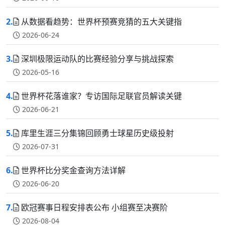
2.
从数据看趋势：世界杯预赛竞猜的五大关键指
2026-06-24
3.
深圳极限运动队的比赛经验分享与挑战探索
2026-05-16
4.
世界杯花落谁家？专访国际足联官员解读关键
2026-06-21
5.
库里生涯三分集锦回顾勇士球星历史级投射
2026-07-31
6.
世界杯比分奖金查询方法详解
2026-06-20
7.
欧冠赛事日程安排表公布 小组赛至决赛阶
2026-08-04