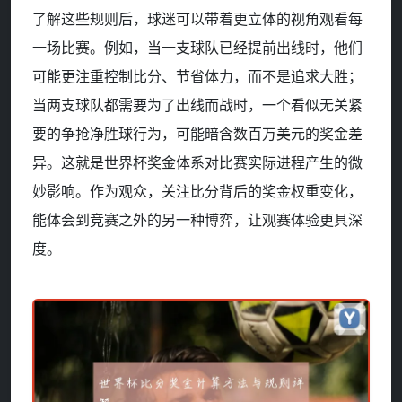
了解这些规则后，球迷可以带着更立体的视角观看每
一场比赛。例如，当一支球队已经提前出线时，他们
可能更注重控制比分、节省体力，而不是追求大胜；
当两支球队都需要为了出线而战时，一个看似无关紧
要的争抢净胜球行为，可能暗含数百万美元的奖金差
异。这就是世界杯奖金体系对比赛实际进程产生的微
妙影响。作为观众，关注比分背后的奖金权重变化，
能体会到竞赛之外的另一种博弈，让观赛体验更具深
度。