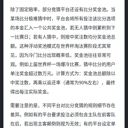
除了固定赔率，部分竞猜平台还设有比分奖金池。当
某场比分极难猜中时，平台会将所有投注该比分选项
的本金汇入一个公共奖金池，若无人猜中则累积到下
一比赛日；若有人猜中，则按中奖注数均分奖金池总
额。这种浮动奖池模式在世界杯淘汰赛阶段尤其常
见，因为冷门比分出现概率低，奖金池往往非常可
观。例如上届世界杯一场爆冷比赛，猜中比分的用户
单注奖金超过数万元。计算方式为：奖金池总额除以
中奖注数，再乘以返还率（通常为90%左右），最终
得出每注实际奖金。
需要注意的是，不同平台对比分竞猜的规则细节存在
差异。例如有的平台要求投注必须包含主队在前客队
在后，若出现主客颠倒则视为无效；有的平台设定单