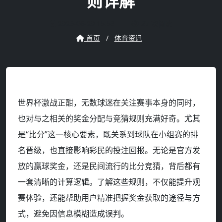
则详解
2026-06-20 15:53
27 次阅读
首页
/
体育资讯
世界杯激战正酣，无数球迷在关注赛事本身的同时，
也对与之相关的奖金分配与竞猜规则充满好奇。尤其
是“比分”这一核心要素，既关系到球队在小组赛的排
名晋级，也直接影响彩民的投注回报。无论是官方发
放的赢球奖金，还是民间流行的比分竞猜，背后都有
一套清晰的计算逻辑。了解这些规则，不仅能提升观
赛体验，还能帮助用户精准把握奖金获取的途径与方
式，避免因信息模糊造成误判。