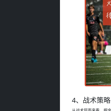
4、战术策
从战术层面来看，掘