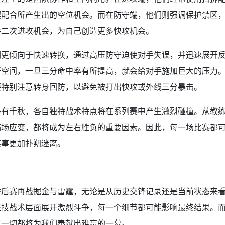
契配合所产生出的空位机会。而在防守端，他们则强调保护禁区
手二次进攻机会，为自己创造更多快攻机会。
们更倾向于快速转换，通过高压防守迫使对手失误，并迅速展开
开空间，一旦三分命中率有所提高，就会给对手施加巨大的压力
要特别注意转身回防，以避免被打出快攻或外线三分暴击。
各有千秋，各自独特战术特点将在系列赛中产生激烈碰撞。从教
临场应变，都将成为左右胜负的重要因素。因此，每一场比赛都
赛事更加扑朔迷离。
季后赛再战掘金与雷霆，无论是从历史交锋记录还是当前状态来
在技战术层面展开激烈斗争，每一个细节都可能影响最终结果。
这一切都将为我们奉献出难忘的一幕。