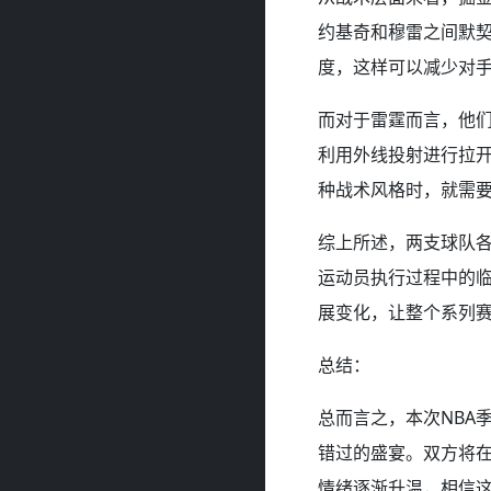
约基奇和穆雷之间默
度，这样可以减少对
而对于雷霆而言，他
利用外线投射进行拉
种战术风格时，就需
综上所述，两支球队
运动员执行过程中的
展变化，让整个系列
总结：
总而言之，本次NBA
错过的盛宴。双方将
情绪逐渐升温，相信