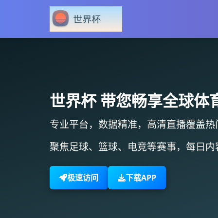
世界杯
带您畅享全球体
专业平台，数据精准，
高清直播
覆盖热
聚焦足球、篮球、电竞等赛事，
每日内
极速访问
下载APP