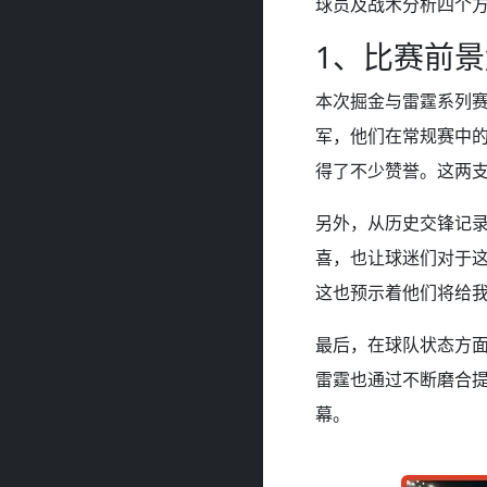
球员及战术分析四个
1、比赛前
本次掘金与雷霆系列
军，他们在常规赛中
得了不少赞誉。这两
另外，从历史交锋记
喜，也让球迷们对于
这也预示着他们将给
最后，在球队状态方
雷霆也通过不断磨合
幕。