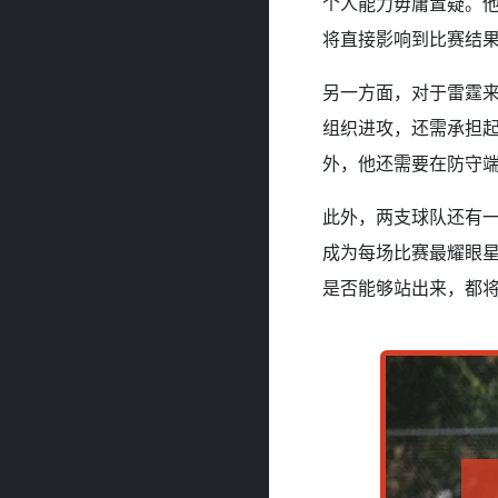
个人能力毋庸置疑。
将直接影响到比赛结
另一方面，对于雷霆来
组织进攻，还需承担
外，他还需要在防守
此外，两支球队还有
成为每场比赛最耀眼
是否能够站出来，都