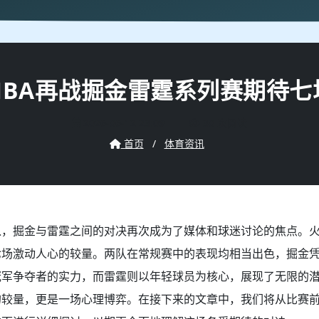
NBA再战掘金雷霆系列赛期待七
2026-06-12 23:09
30 次阅读
首页
/
体育资讯
入，掘金与雷霆之间的对决再次成为了媒体和球迷讨论的焦点。
七场激动人心的较量。两队在常规赛中的表现均相当出色，掘金
冠军争夺者的实力，而雷霆则以年轻球员为核心，展现了无限的
的较量，更是一场心理博弈。在接下来的文章中，我们将从比赛