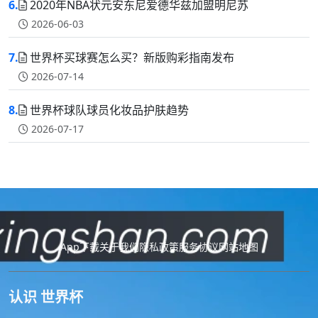
6.
2020年NBA状元安东尼爱德华兹加盟明尼苏
2026-06-03
7.
世界杯买球赛怎么买？新版购彩指南发布
2026-07-14
8.
世界杯球队球员化妆品护肤趋势
2026-07-17
App下载
关于我们
隐私政策
服务协议
网站地图
认识 世界杯