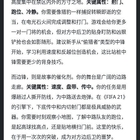
高度集中在禁区内外的方寸之地。
关键属性：射门、
跑位、冷静。
你需要像猎豹一样捕捉转瞬即逝的空
当，在电光石火间完成调整和打门。游戏会给你更多
一对一门将的机会，但对方中后卫的贴身盯防和凶狠
铲抢也会如影随形。建议新手从“偷猎者”类型的中锋
开始，学习利用速度和反越位创造机会，这比站桩中
锋需要更少的背身技巧。
而边锋，则是故事的催化剂。你的舞台是广阔的边路
走廊。
关键属性：速度、盘带、传中。
你的任务是用
爆趟过人撕开防线，为中路送去炮弹。在《FIFA 21》
的引擎下，下底传中和内切射门都是极具威胁的武
器。你需要时刻观察小地图，了解中路队友的跑位，
是起高球找高点，还是贴地横扫门前。这里的快乐，
在于用一次次的突破，成为对方边后卫的噩梦。