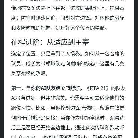
倦地在整条边路上下往返。进攻时果断插上，提供宽
度；防守时迅速回追，限制对方边锋。对体能的分配
和攻防时机的把握，是玩好这个位置的精髓。
征程进阶：从适应到主宰
选定了位置，只是拿到了入场券。如何从一名合格的
球员，成长为带领球队走向巅峰的核心？这里有几条
贯穿始终的攻略。
第一，与你的AI队友建立“默契”。
《FIFA 21》的队友
AI虽有进步，但并非完美。你需要主动去适应他们的
跑位习惯。比如，当你控制边锋持球时，留意中锋是
倾向于前插还是回接；当你作为中场拿球时，观察边
后卫是否已经开始套边插上。通过多次传球和跑动呼
叫（L1/LB），你可以逐渐引导队友，形成有效的配