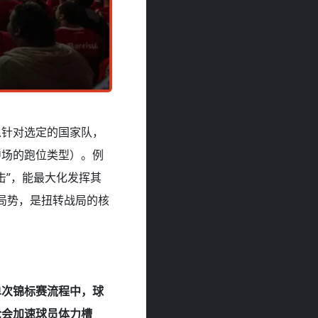
以针对选定的国家队，
中场的跑位类型）。例
击”，能最大化发挥其
上局势，是扭转战局的核
单次锦标赛流程中，球
抢会加速球员体力槽