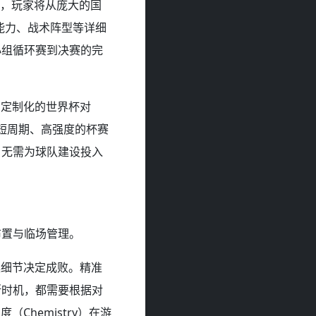
入后，玩家将从庞大的国
员能力、战术阵型等详细
小组循环赛到决赛的完
场定制化的世界杯对
于短周期、高强度的杯赛
，无需为球队建设投入
布置与临场管理。
操细节决定成败。精准
断时机，都需要根据对
hemistry）在游