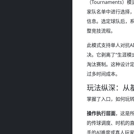
（Tournament
家队名单中进行选择，
信息。选定球队后，
整竞技流程。
此模式支持单人对抗A
决。它剥离了“生涯模
淘汰赛制。这种设计
过多时间成本。
玩法纵深：从
掌握了入口，如何玩
操作执行层面
，这是所
的传球调度、时机的
手的AI难度或真人玩