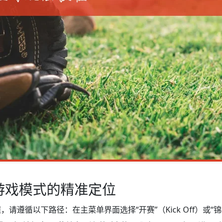
游戏模式的精准定位
请遵循以下路径：在主菜单界面选择“开赛”（Kick Off）或“锦