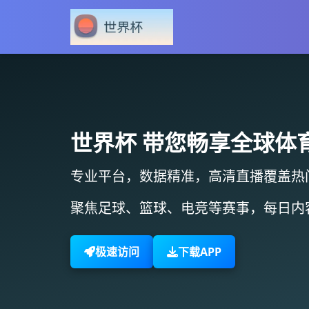
世界杯
带您畅享全球体
专业平台，数据精准，
高清直播
覆盖热
聚焦足球、篮球、电竞等赛事，
每日内
极速访问
下载APP