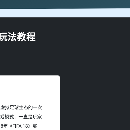
与玩法教程
是虚拟足球生态的一次
杯游戏模式，一直是玩家
《FIFA 18》那