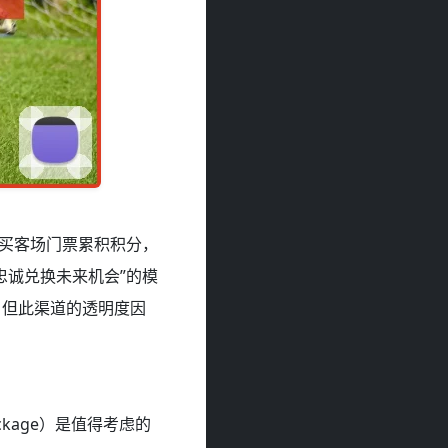
购买客场门票累积积分，
忠诚兑换未来机会”的模
。但此渠道的透明度因
ckage）是值得考虑的