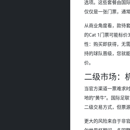
选项。这些套餐由国际足
仅仅是一张门票，通
从商业角度看，款待
的Cat 1门票可能标
性：购买即获得，无需
持的球队晋级，您就
价。
二级市场：
当官方渠道一票难求
地的“黄牛”。国际足
二级交易方式，但票
更大的风险来自于非