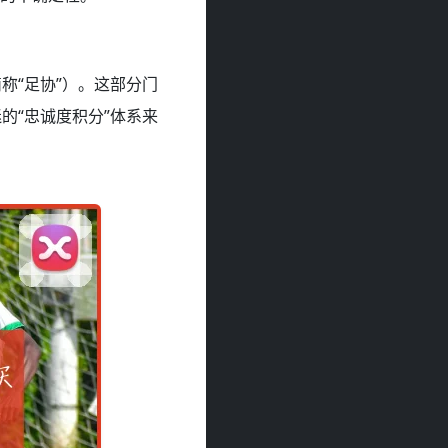
称“足协”）。这部分门
的“忠诚度积分”体系来