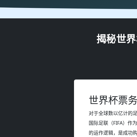
揭秘世界
世界杯票
对于全球数以亿计的足
国际足联（FIFA）
的运作逻辑，是成功购