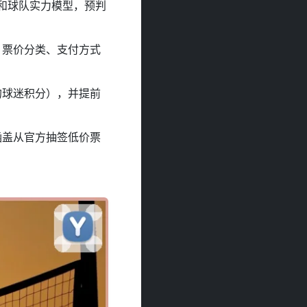
据和球队实力模型，预判
、票价分类、支付方式
的球迷积分），并提前
涵盖从官方抽签低价票